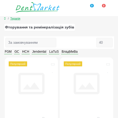
0
0
Терапія
Фторування та ремінералізація зубів
FGM
GC
HCH
Jendental
LaTuS
ВладМиВа
Популярний
Популярний