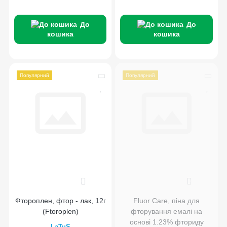
До
До
кошика
кошика
Популярний
Популярний
0
0
Фтороплен, фтор - лак, 12г
Fluor Care, піна для
(Ftoroplen)
фторування емалі на
основі 1.23% фториду
LaTuS