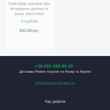
Глуфторед, препарат для
фторування дентину та
емалі, 10мл+10мл
ВладМиВа
542.00грн.
+38-093-328-90-28
Доставка Новою поштою по Києву та Україні
info@dentmarket.kiev.ua
Час роботи