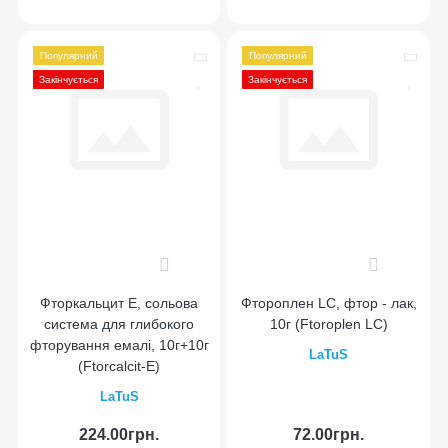
Популярний
Популярний
Закінчується
Закінчується
0
0
Фторкальцит Е, сольова
Фтороплен LC, фтор - лак,
система для глибокого
10г (Ftoroplen LC)
фторування емалі, 10г+10г
LaTuS
(Ftorcalcit-E)
LaTuS
224.00грн.
72.00грн.