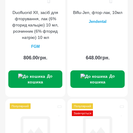
0
0
Duofluorid XII, засіб для
Biflu-Jen, фтор-лак, 10мл
фторування, лак (6%
Jendental
фторид кальцію) 10 мл,
розчинник (6% фторид
натрію) 10 мл
FGM
806.00грн.
648.00грн.
До
До
кошика
кошика
Популярний
Популярний
Закінчується