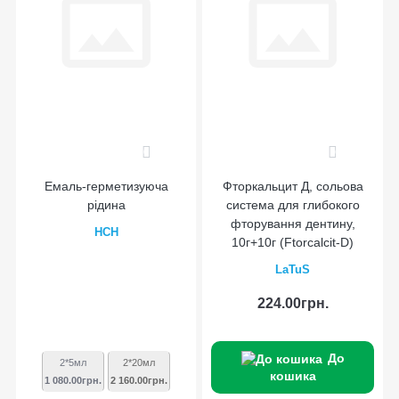
0
0
Емаль-герметизуюча
Фторкальцит Д, сольова
рідина
система для глибокого
фторування дентину,
HCH
10г+10г (Ftorcalcit-D)
LaTuS
224.00грн.
До
2*5мл
2*20мл
кошика
1 080.00грн.
2 160.00грн.