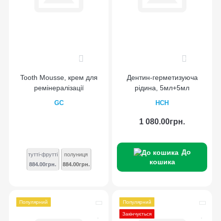
0
0
Tooth Mousse, крем для
Дентин-герметизуюча
ремінералізації
рідина, 5мл+5мл
GC
HCH
1 080.00грн.
До
тутті-фрутті
полуниця
кошика
884.00грн.
884.00грн.
Популярний
Популярний
Закінчується