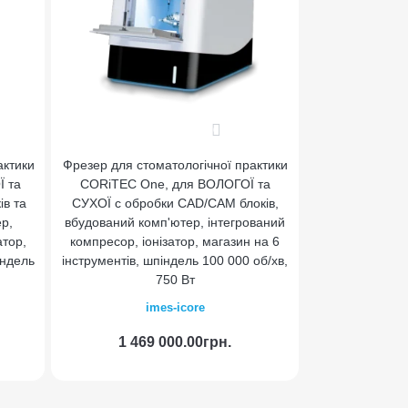
0
актики
Фрезер для стоматологічної практики
 та
CORiTEC One, для ВОЛОГОЇ та
в та
СУХОЇ с обробки CAD/CAM блоків,
ер,
вбудований комп'ютер, інтегрований
атор,
компресор, іонізатор, магазин на 6
індель
інструментів, шпіндель 100 000 об/хв,
750 Вт
imes-icore
1 469 000.00грн.
а
До кошика