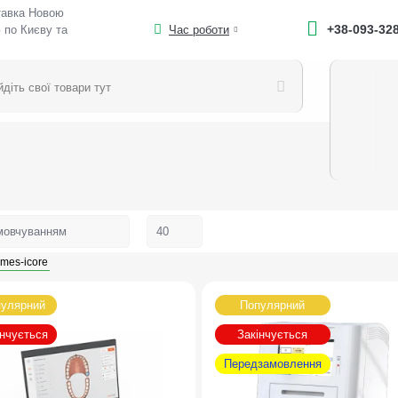
тавка Новою
+38-093-32
 по Києву та
Час роботи
imes-icore
улярний
Популярний
інчується
Закінчується
Передзамовлення