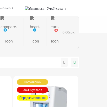
8-90-28
Українська
0
0
0
0.00грн.
Популярний
Закінчується
Передзамовлення