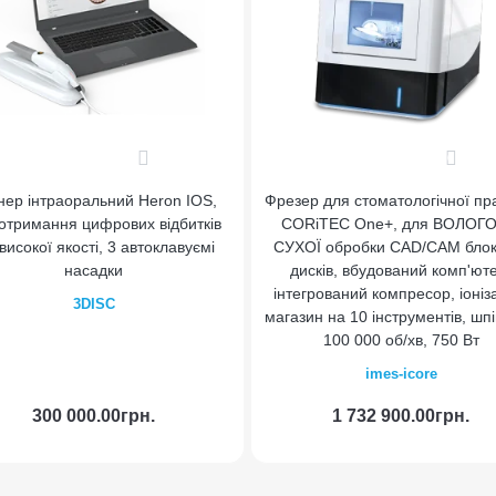
1
0
нер інтраоральний Heron IOS,
Фрезер для стоматологічної пр
отримання цифрових відбитків
CORiTEC One+, для ВОЛОГОЇ
високої якості, 3 автоклавуємі
СУХОЇ обробки CAD/CAM блокі
насадки
дисків, вбудований комп'ют
інтегрований компресор, іоніз
3DISC
магазин на 10 інструментів, шп
100 000 об/хв, 750 Вт
imes-icore
300 000.00грн.
1 732 900.00грн.
До кошика
До кошик