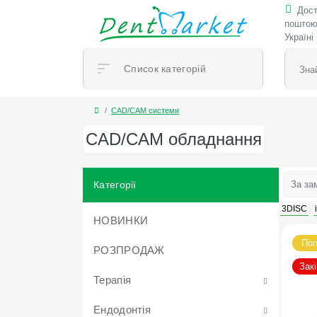
Дос
поштою
Україні
Список категорій
CAD/CAM системи
CAD/CAM обладнання
Категорії
3DISC
НОВИНКИ
Поп
РОЗПРОДАЖ
Зак
Терапія
Ендодонтія
Адгезиви та протравлюючі гелі