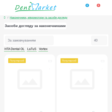
0
0
Наконечники, мікромотори та засоби догляду
Засоби догляду за наконечниками
HTA Dental OL
LaTuS
Vortex
Популярний
Популярний