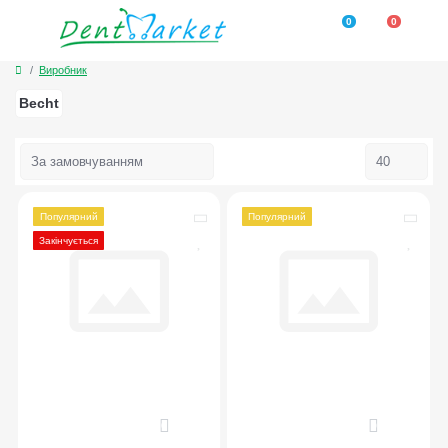
0
0
Виробник
Becht
Популярний
Популярний
Закінчується
0
0