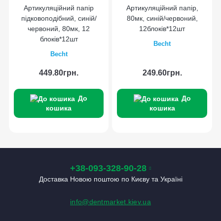
Артикуляційний папір
Артикуляційний папір,
підковоподібний, синій/
80мк, синій/червоний,
червоний, 80мк, 12
12блоків*12шт
блоків*12шт
Becht
Becht
449.80грн.
249.60грн.
До
До
кошика
кошика
+38-093-328-90-28
Доставка Новою поштою по Києву та Україні
info@dentmarket.kiev.ua