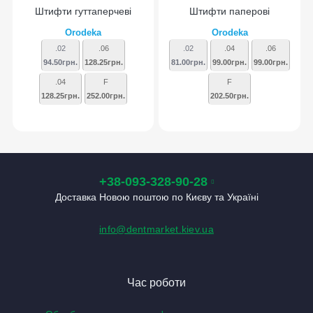
Штифти гуттаперчеві
Штифти паперові
Orodeka
Orodeka
.02
.06
.02
.04
.06
94.50грн.
128.25грн.
81.00грн.
99.00грн.
99.00грн.
.04
F
F
128.25грн.
252.00грн.
202.50грн.
+38-093-328-90-28
Доставка Новою поштою по Києву та Україні
info@dentmarket.kiev.ua
Час роботи