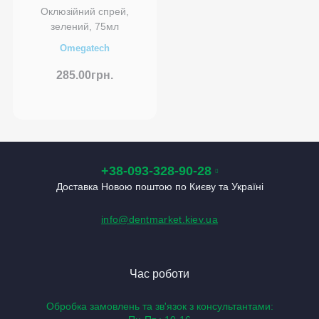
Оклюзійний спрей,
зелений, 75мл
Omegatech
285.00грн.
+38-093-328-90-28
Доставка Новою поштою по Києву та Україні
info@dentmarket.kiev.ua
Час роботи
Обробка замовлень та зв'язок з консультантами: