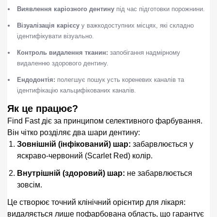
Виявлення каріозного дентину
під час підготовки порожнини.
Візуалізація карієсу
у важкодоступних місцях, які складно
ідентифікувати візуально.
Контроль видалення тканин:
запобігання надмірному
видаленню здорового дентину.
Ендодонтія:
полегшує пошук усть кореневих каналів та
ідентифікацію кальцифікованих каналів.
Як це працює?
Find Fast діє за принципом селективного фарбування.
Він чітко розділяє два шари дентину:
Зовнішній (інфікований) шар:
забарвлюється у
яскраво-червоний (Scarlet Red) колір.
Внутрішній (здоровий) шар:
не забарвлюється
зовсім.
Це створює точний клінічний орієнтир для лікаря:
видаляється лише пофарбована область, що гарантує